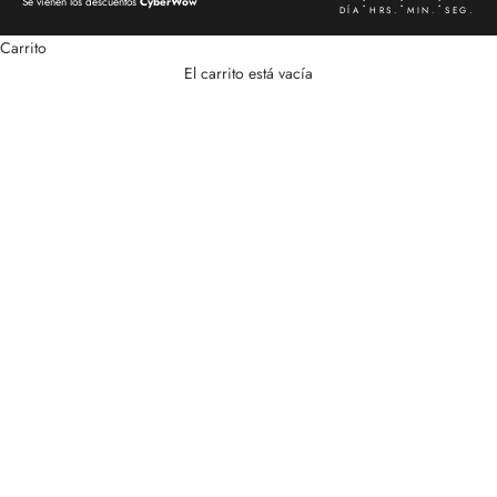
:
:
:
Se vienen los descuentos
CyberWow
DÍA
HRS.
MIN.
SEG.
Carrito
Hombre
El carrito está vacía
VER RELOJES