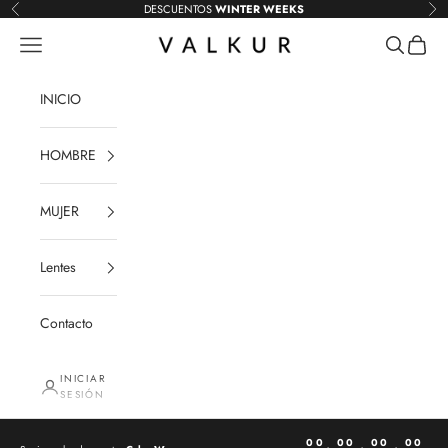
Ir al contenido
DESCUENTOS
WINTER WEEKS
Anterior
Sig
Menú
Buscar
Carrito
VALKUR Perú
INICIO
HOMBRE
MUJER
Lentes
Contacto
INICIAR
SESIÓN
00
00
00
00