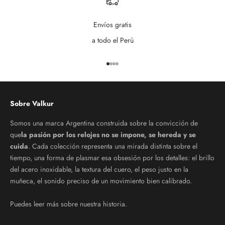
Envíos gratis
a todo el Perú
Ir al artículo 1
Ir al artículo 2
Ir al artículo 3
Ir al artículo 4
Sobre Valkur
Somos una marca Argentina construida sobre la convicción de
que
la pasión por los relojes no se impone, se hereda y se
cuida
. Cada colección representa una mirada distinta sobre el
tiempo, una forma de plasmar esa obsesión por los detalles: el brillo
del acero inoxidable, la textura del cuero, el peso justo en la
muñeca, el sonido preciso de un movimiento bien calibrado.
Puedes leer más sobre
nuestra historia
.